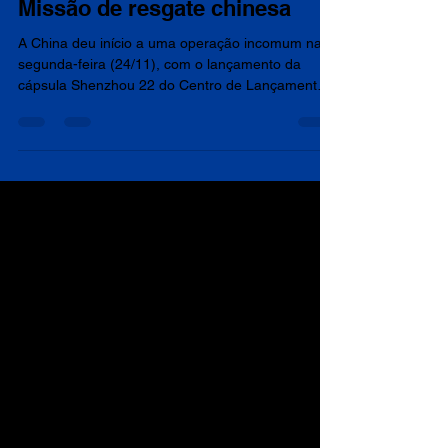
Missão de resgate chinesa
A China deu início a uma operação incomum na
segunda-feira (24/11), com o lançamento da
cápsula Shenzhou 22 do Centro de Lançamento
de Satélites de Jiuquan. A espaçonave será
usada no resgate de três tripulantes na estação
espacial Tiangong, para que eles voltem em
segurança à Terra. Os três astronautas chineses
subiram ao espaço a bordo da nave Shenzhou 21
em 31 de outubro. Eles deveriam retornar à Terra
em outra nave, a Shenzhou 20, uma vez que a 21
foi usada para trazer de