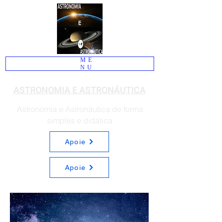
ME
NU
ASTRONOMIA E ASTRONÁUTICA
Astronomia e Astronáutica de forma
simples e didática
Apoie
Apoie