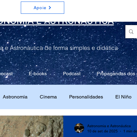
Apoie
ONOMIA E ASTRONÁUTICA
a e Astronáutica de forma simples e didática
eocast
E-books
Podcast
Propagandas dos 
Astronomia
Cinema
Personalidades
El Niño
Astronomia e Astronáutica
10 de set. de 2025
1 min de