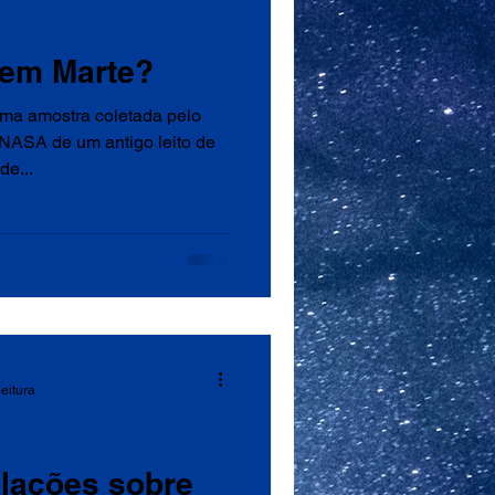
a em Marte?
ma amostra coletada pelo
NASA de um antigo leito de
de...
leitura
lações sobre