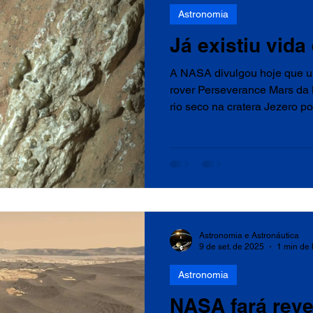
Astronomia
Já existiu vid
A NASA divulgou hoje que u
rover Perseverance Mars da 
rio seco na cratera Jezero po
Astronomia e Astronáutica
9 de set. de 2025
1 min de 
Astronomia
NASA fará reve