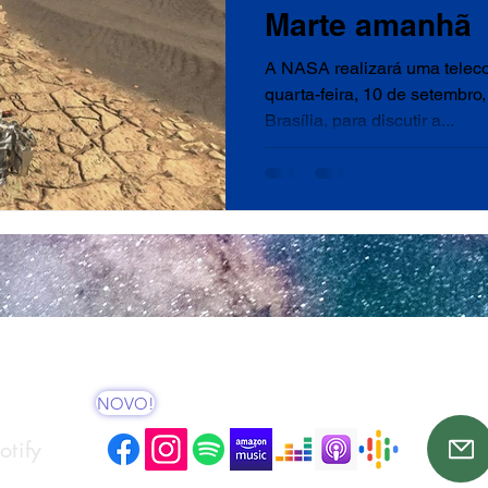
Marte amanhã
A NASA realizará uma telec
quarta-feira, 10 de setembro,
Brasília, para discutir a...
NOVO!
tify