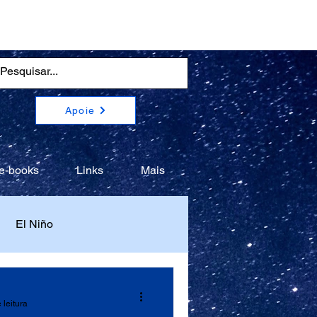
Apoie
e-books
Links
Mais
El Niño
 leitura