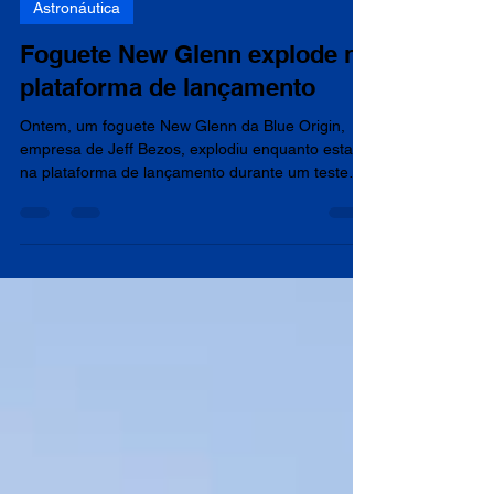
Astronáutica
Foguete New Glenn explode na
plataforma de lançamento
Ontem, um foguete New Glenn da Blue Origin,
empresa de Jeff Bezos, explodiu enquanto estava
na plataforma de lançamento durante um teste
em Cabo Canaveral, na Flórida. O foguete estava
em uma plataforma de quase 100 metros de
altura inaugurada em 2025. O caso ocorreu no
Complexo de Lançamento 36 durante um teste de
ignição dos motores. O processo é conhecido
como "static fire". Segundo a Blue Origin, uma
"anomalia" foi registrada durante o procedimento,
o que resultou na deto