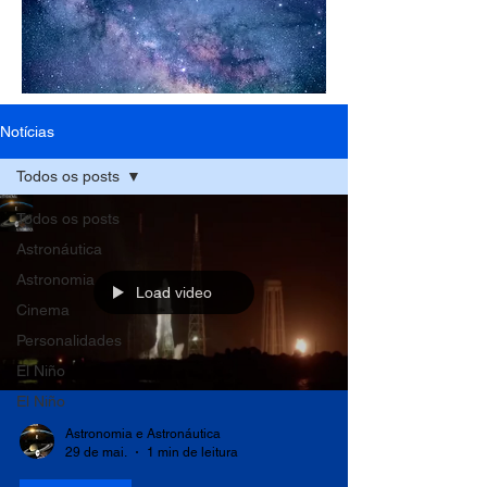
Notícias
Todos os posts
Todos os posts
Astronáutica
Astronomia
Load video
Cinema
Personalidades
El Niño
El Niño
Astronomia e Astronáutica
29 de mai.
1 min de leitura