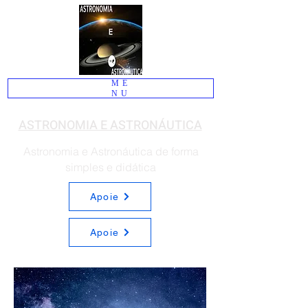
ME
NU
ASTRONOMIA E ASTRONÁUTICA
Astronomia e Astronáutica de forma
simples e didática
Apoie
Apoie