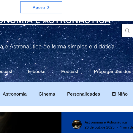
Apoie
ONOMIA E ASTRONÁUTICA
a e Astronáutica de forma simples e didática
eocast
E-books
Podcast
Propagandas dos 
Astronomia
Cinema
Personalidades
El Niño
Astronomia e Astronáutica
26 de out. de 2023
1 min de