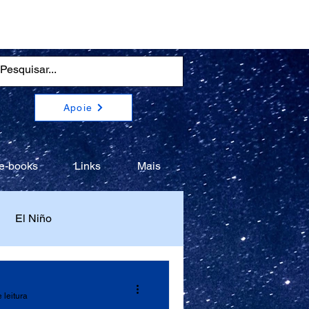
Apoie
e-books
Links
Mais
El Niño
 leitura