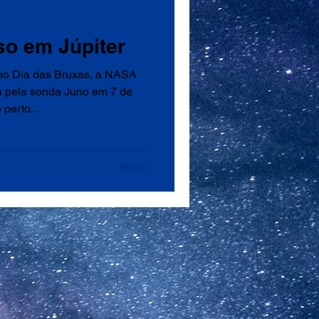
so em Júpiter
o Dia das Bruxas, a NASA
a pela sonda Juno em 7 de
perto...