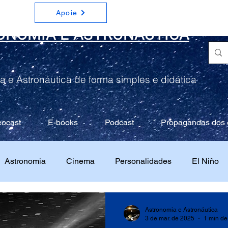
Apoie
ONOMIA E ASTRONÁUTICA
a e Astronáutica de forma simples e didática
eocast
E-books
Podcast
Propagandas dos 
Astronomia
Cinema
Personalidades
El Niño
Astronomia e Astronáutica
3 de mar. de 2025
1 min de 