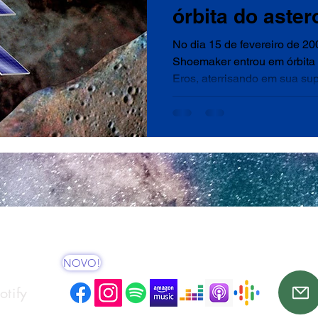
órbita do aster
No dia 15 de fevereiro de 
Shoemaker entrou em órbita 
Eros, aterrisando em sua supe
NOVO!
tify