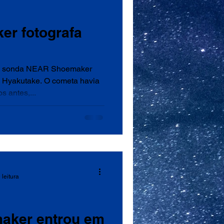
r fotografa
 a sonda NEAR Shoemaker
 Hyakutake. O cometa havia
 antes,...
 leitura
aker entrou em