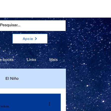
Apoie
e-books
Links
Mais
El Niño
leitura