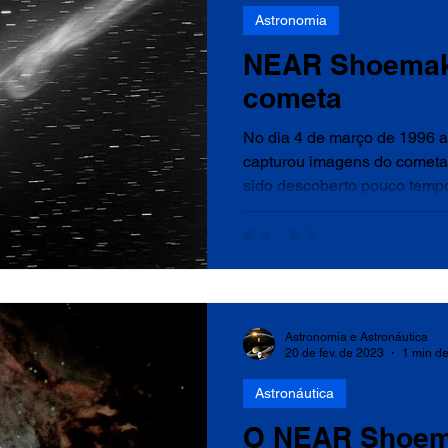
Astronomia
NEAR Shoemake
cometa
No dia 4 de março de 1996
capturou imagens do cometa
sido descoberto pouco tempos
Astronomia e Astronáutica
20 de fev. de 2023
1 min de
Astronáutica
O NEAR Shoem