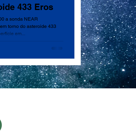
oide 433 Eros
2000 a sonda NEAR
em torno do asteroide 433
rfície em...