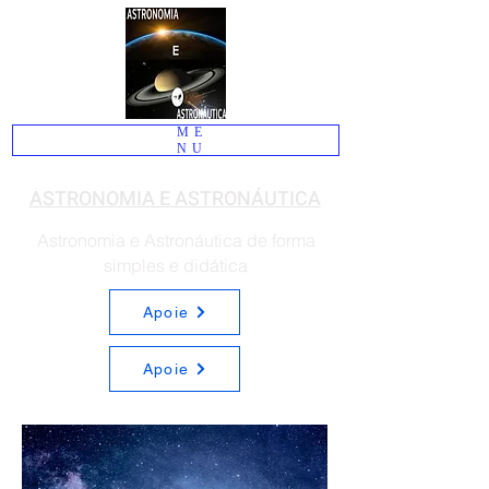
ME
NU
ASTRONOMIA E ASTRONÁUTICA
Astronomia e Astronáutica de forma
simples e didática
Apoie
Apoie