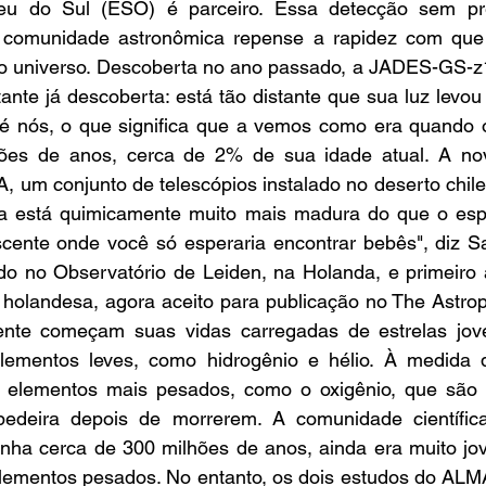
eu do Sul (ESO) é parceiro. Essa detecção sem pre
comunidade astronômica repense a rapidez com que a
do universo. Descoberta no ano passado, a JADES-GS-z14
ante já descoberta: está tão distante que sua luz levou 
é nós, o que significa que a vemos como era quando o 
es de anos, cerca de 2% de sua idade atual. A nov
, um conjunto de telescópios instalado no deserto chil
ia está quimicamente muito mais madura do que o esp
cente onde você só esperaria encontrar bebês", diz S
do no Observatório de Leiden, na Holanda, e primeiro a
 holandesa, agora aceito para publicação no The Astroph
ente começam suas vidas carregadas de estrelas jov
lementos leves, como hidrogênio e hélio. À medida q
m elementos mais pesados, como o oxigênio, que são 
pedeira depois de morrerem. A comunidade científic
inha cerca de 300 milhões de anos, ainda era muito jov
elementos pesados. No entanto, os dois estudos do ALMA