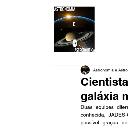
ASTR
Astronomi
Astronomia e Astro
Cientist
galáxia 
Duas equipes difer
conhecida, JADES-G
possível graças ao