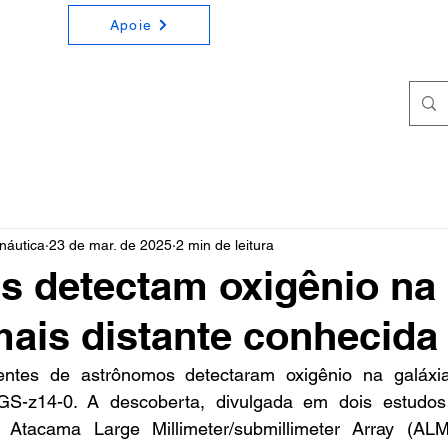
Apoie
ONOMIA E ASTRONÁUTICA
a e Astronáutica de forma simples e didática
náutica
23 de mar. de 2025
2 min de leitura
as detectam oxigênio na
mais distante conhecida
entes de astrônomos detectaram oxigênio na galáxia
S-z14-0. A descoberta, divulgada em dois estudos s
 Atacama Large Millimeter/submillimeter Array (ALM