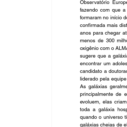
Observatório Europ
fazendo com que a 
formaram no início 
confirmada mais dist
anos para chegar at
menos de 300 milhõ
oxigênio com o ALMA
sugere que a galáx
encontrar um adoles
candidato a doutora
liderado pela equipe
As galáxias geralm
principalmente de e
evoluem, elas cria
toda a galáxia hos
quando o universo t
galáxias cheias de 