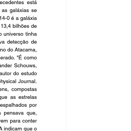
cedentes está 
s galáxias se 
-0 é a galáxia 
13,4 bilhões de 
universo tinha 
a detecção de 
eno do Atacama, 
erado. "É como 
ander Schouws, 
utor do estudo 
ysical Journal. 
ens, compostas 
ue as estrelas 
espalhados por 
a pensava que, 
em para conter 
 indicam que o 