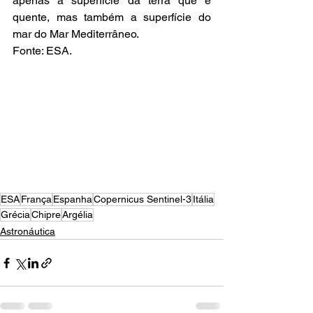
apenas a superfície da terra que é 
quente, mas também a superfície do 
mar do Mar Mediterrâneo.
Fonte: ESA.
ESA
França
Espanha
Copernicus Sentinel-3
Itália
Grécia
Chipre
Argélia
Astronáutica