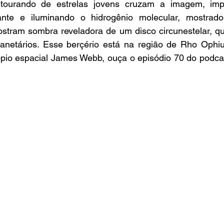
stourando de estrelas jovens cruzam a imagem, imp
ndante e iluminando o hidrogênio molecular, mostrad
stram sombra reveladora de um disco circunestelar, qu
anetários. Esse berçério está na região de Rho Ophiuc
ópio espacial James Webb, ouça o episódio 70 do podcas