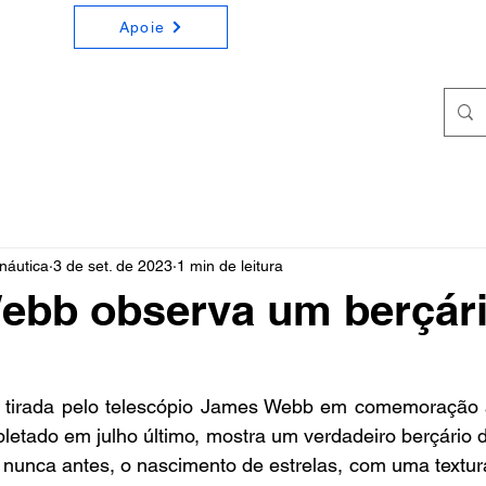
Apoie
ONOMIA E ASTRONÁUTICA
a e Astronáutica de forma simples e didática
náutica
3 de set. de 2023
1 min de leitura
ebb observa um berçári
 tirada pelo telescópio James Webb em comemoração a
etado em julho último, mostra um verdadeiro berçário de
o nunca antes, o nascimento de estrelas, com uma textu