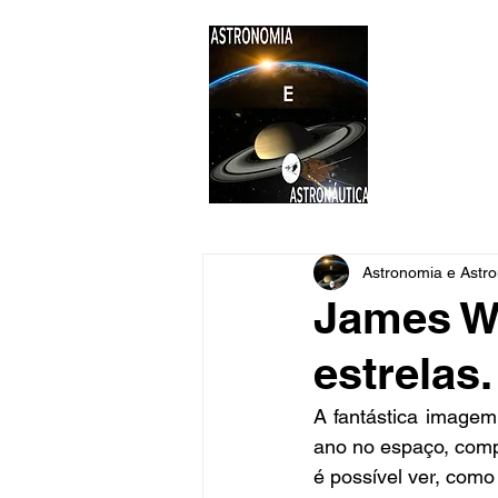
ASTR
Astronomi
Astronomia e Astro
James W
estrelas.
A fantástica imagem
ano no espaço, compl
é possível ver, com