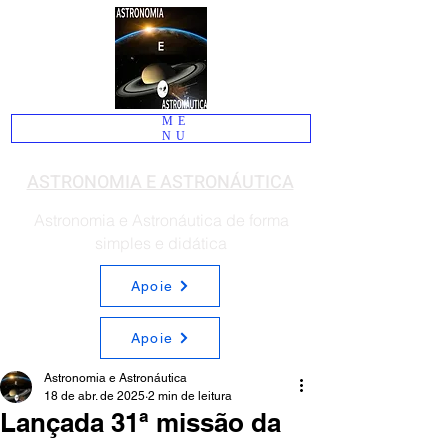
ME
NU
ASTRONOMIA E ASTRONÁUTICA
Astronomia e Astronáutica de forma
simples e didática
Apoie
Apoie
Astronomia e Astronáutica
18 de abr. de 2025
2 min de leitura
Lançada 31ª missão da