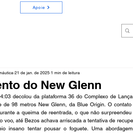
Apoie
ONOMIA E ASTRONÁUTICA
a e Astronáutica de forma simples e didática
náutica
21 de jan. de 2025
1 min de leitura
nto do New Glenn
 04:03 decolou da plataforma 36 do Complexo de Lanç
e de 98 metros New Glenn, da Blue Origin. O contato 
 durante a queima de reentrada, o que não surpreendeu 
 voo, até Bezos achava arriscada a tentativa de recuper
eio insano tentar pousar o foguete. Uma abordagem 