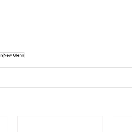
in
New Glenn