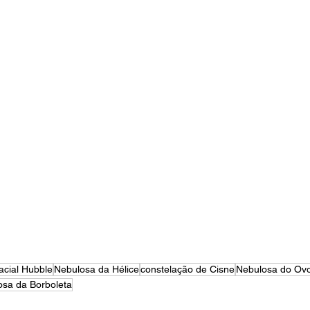
acial Hubble
Nebulosa da Hélice
constelação de Cisne
Nebulosa do Ov
osa da Borboleta