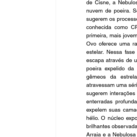
de Cisne, a Nebulo
nuvem de poeira. So
sugerem os processo
conhecida como CRL
primeira, mais jove
Ovo oferece uma rar
estelar. Nessa fase 
escapa através de u
poeira expelido da
gêmeos da estrela
atravessam uma séri
sugerem interações 
enterradas profunda
expelem suas camad
hélio. O núcleo exp
brilhantes observad
Arraia e a Nebulosa