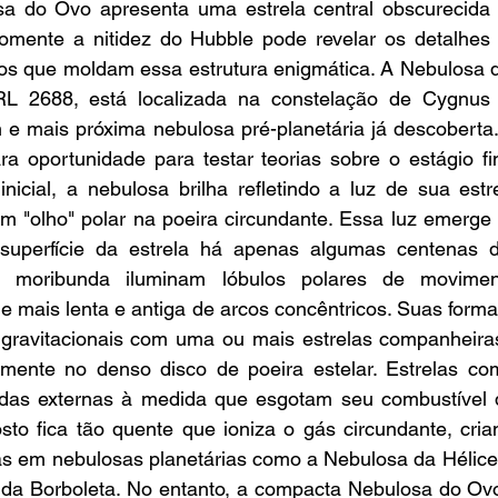
sa do Ovo apresenta uma estrela central obscurecida
mente a nitidez do Hubble pode revelar os detalhes i
s que moldam essa estrutura enigmática. A Nebulosa 
 2688, está localizada na constelação de Cygnus (
m e mais próxima nebulosa pré-planetária já descoberta
a oportunidade para testar teorias sobre o estágio fin
inicial, a nebulosa brilha refletindo a luz de sua estre
m "olho" polar na poeira circundante. Essa luz emerge 
 superfície da estrela há apenas algumas centenas d
 moribunda iluminam lóbulos polares de movimen
e mais lenta e antiga de arcos concêntricos. Suas form
gravitacionais com uma ou mais estrelas companheiras 
mente no denso disco de poeira estelar. Estrelas co
as externas à medida que esgotam seu combustível d
osto fica tão quente que ioniza o gás circundante, cri
as em nebulosas planetárias como a Nebulosa da Hélice,
 da Borboleta. No entanto, a compacta Nebulosa do Ovo