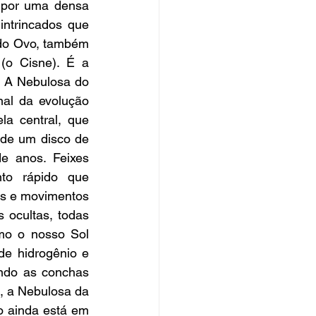
 por uma densa 
ntrincados que 
do Ovo, também 
o Cisne). É a 
. A Nebulosa do 
al da evolução 
la central, que 
de um disco de 
e anos. Feixes 
to rápido que 
as e movimentos 
ocultas, todas 
mo o nosso Sol 
e hidrogênio e 
ando as conchas 
 a Nebulosa da 
 ainda está em 