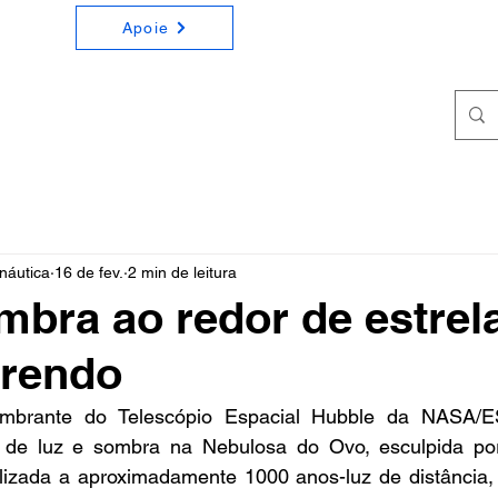
Apoie
ONOMIA E ASTRONÁUTICA
a e Astronáutica de forma simples e didática
náutica
16 de fev.
2 min de leitura
mbra ao redor de estrel
rrendo
mbrante do Telescópio Espacial Hubble da NASA/E
 de luz e sombra na Nebulosa do Ovo, esculpida por 
lizada a aproximadamente 1000 anos-luz de distância, 