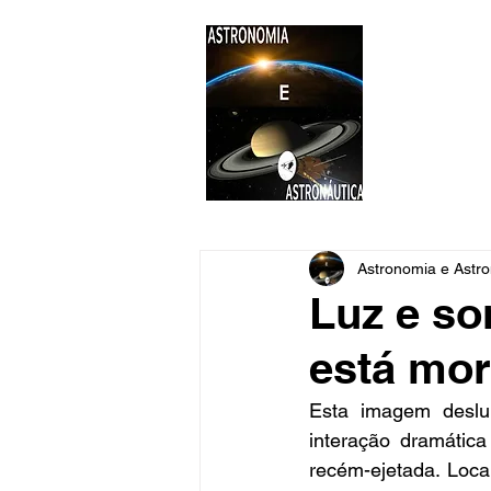
ASTR
Astronomi
Astronomia e Astro
Luz e so
está mo
Esta imagem deslu
interação dramática
recém-ejetada. Loca