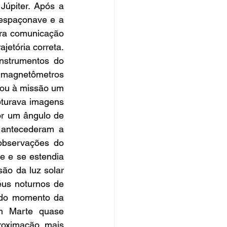
Júpiter. Após a 
espaçonave e a 
ra comunicação 
etória correta. 
nstrumentos do 
, magnetômetros 
nou à missão um 
turava imagens 
r um ângulo de 
 antecederam a 
observações do 
e e se estendia 
ão da luz solar 
us noturnos de 
a do momento da 
m Marte quase 
oximação mais 