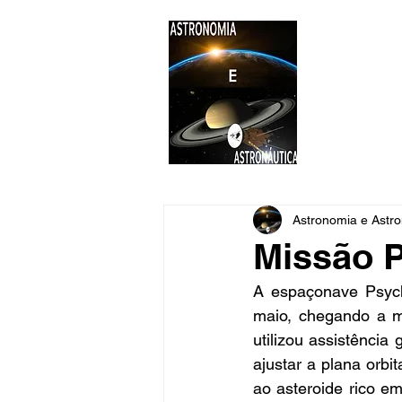
ASTR
Astronomi
Astronomia e Astro
Missão P
A espaçonave Psyc
maio, chegando a m
utilizou assistência
ajustar a plana orb
ao asteroide rico e