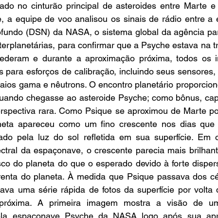
zado no cinturão principal de asteroides entre Marte e 
 a equipe de voo analisou os sinais de rádio entre a 
fundo (DSN) da NASA, o sistema global da agência pa
rplanetárias, para confirmar que a Psyche estava na traj
ederam e durante a aproximação próxima, todos os i
s para esforços de calibração, incluindo seus sensores
raios gama e nêutrons. O encontro planetário proporcio
 quando chegasse ao asteroide Psyche; como bônus, cap
spectiva rara. Como Psique se aproximou de Marte po
aneta apareceu como um fino crescente nos dias que
ado pela luz do sol refletida em sua superfície. Em 
ctral da espaçonave, o crescente parecia mais brilhant
co do planeta do que o esperado devido à forte dispers
renta do planeta. À medida que Psique passava dos cé
irava uma série rápida de fotos da superfície por volt
próxima. A primeira imagem mostra a visão de u
 pela espaçonave Psyche da NASA logo após sua apr