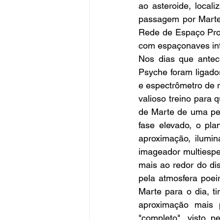
ao asteroide, locali
passagem por Marte,
Rede de Espaço Pro
com espaçonaves inte
Nos dias que antec
Psyche foram ligado
e espectrômetro de 
valioso treino para
de Marte de uma per
fase elevado, o pl
aproximação, ilumin
imageador multiespe
mais ao redor do dis
pela atmosfera poei
Marte para o dia, t
aproximação mais 
"completo", visto