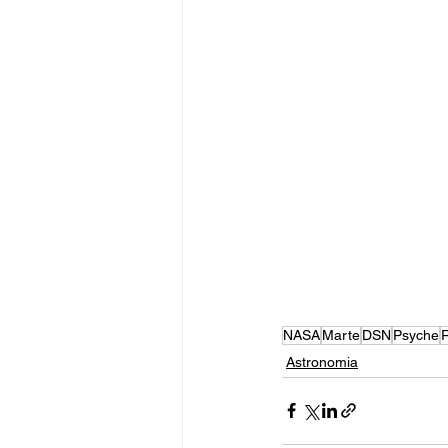
NASA
Marte
DSN
Psyche
Astronomia