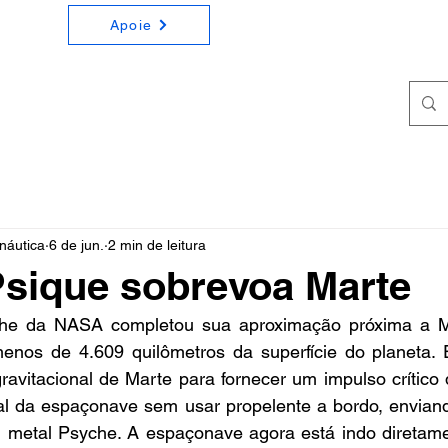
Apoie
ONOMIA E ASTRONÁUTICA
a e Astronáutica de forma simples e didática
náutica
6 de jun.
2 min de leitura
sique sobrevoa Marte
he da NASA completou sua aproximação próxima a M
enos de 4.609 quilômetros da superfície do planeta.
 gravitacional de Marte para fornecer um impulso crítico 
ital da espaçonave sem usar propelente a bordo, envian
m metal Psyche. A espaçonave agora está indo diretame