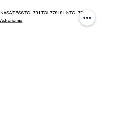
NASA
TESS
TOI-791
TOI-779191 b
TOI-791 c
Astronomia
Ver tudo
Posts recentes