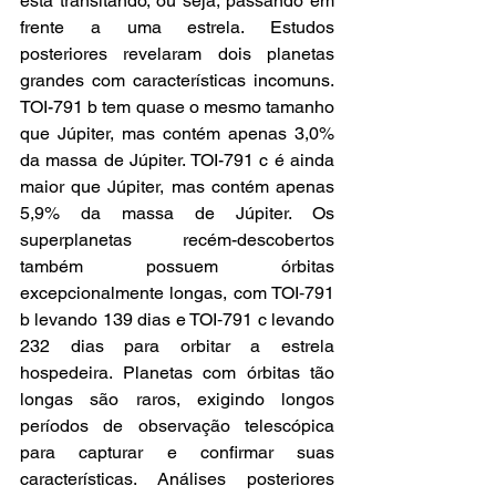
está transitando, ou seja, passando em 
frente a uma estrela. Estudos 
posteriores revelaram dois planetas 
grandes com características incomuns. 
TOI-791 b tem quase o mesmo tamanho 
que Júpiter, mas contém apenas 3,0% 
da massa de Júpiter. TOI-791 c é ainda 
maior que Júpiter, mas contém apenas 
5,9% da massa de Júpiter. Os 
superplanetas recém-descobertos 
também possuem órbitas 
excepcionalmente longas, com TOI‑791 
b levando 139 dias e TOI‑791 c levando 
232 dias para orbitar a estrela 
hospedeira. Planetas com órbitas tão 
longas são raros, exigindo longos 
períodos de observação telescópica 
para capturar e confirmar suas 
características. Análises posteriores 