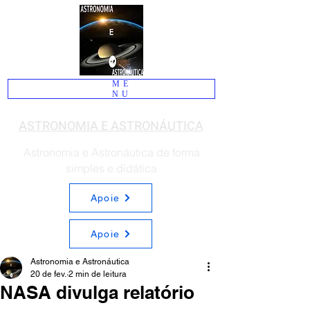
ME
NU
ASTRONOMIA E ASTRONÁUTICA
Astronomia e Astronáutica de forma
simples e didática
Apoie
Apoie
Astronomia e Astronáutica
20 de fev.
2 min de leitura
NASA divulga relatório