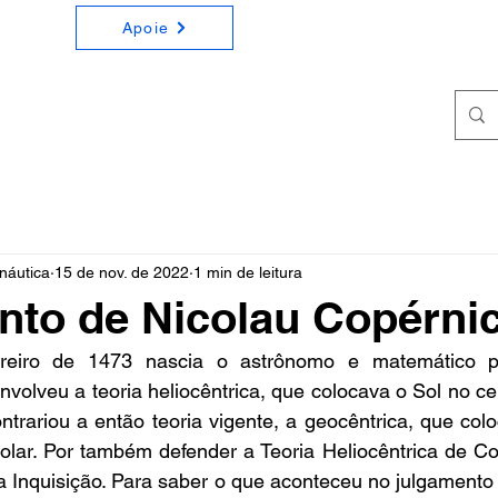
Apoie
ONOMIA E ASTRONÁUTICA
a e Astronáutica de forma simples e didática
náutica
15 de nov. de 2022
1 min de leitura
to de Nicolau Copérni
reiro de 1473 nascia o astrônomo e matemático po
volveu a teoria heliocêntrica, que colocava o Sol no ce
ontrariou a então teoria vigente, a geocêntrica, que colo
lar. Por também defender a Teoria Heliocêntrica de Cop
ta Inquisição. Para saber o que aconteceu no julgamento 