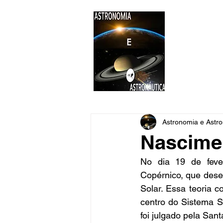
ASTR
Astronomi
Astronomia e Astro
Nascimen
No dia 19 de feve
Copérnico, que desen
Solar. Essa teoria c
centro do Sistema So
foi julgado pela San