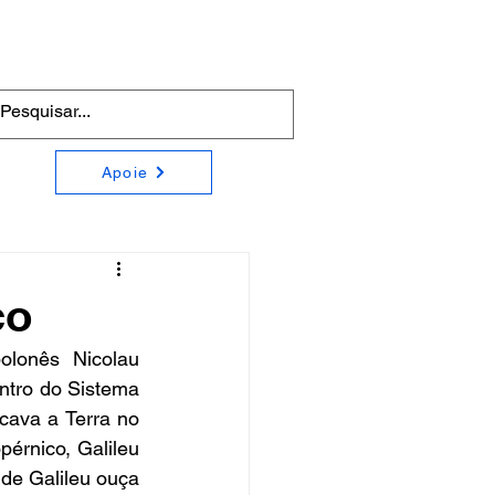
Apoie
co
lonês Nicolau 
ntro do Sistema 
cava a Terra no 
érnico, Galileu 
de Galileu ouça 