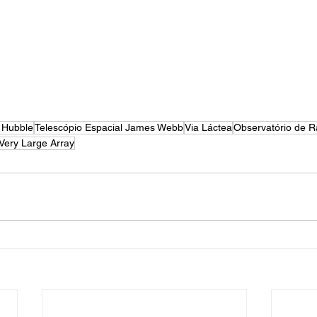
l Hubble
Telescópio Espacial James Webb
Via Láctea
Observatório de R
 Very Large Array