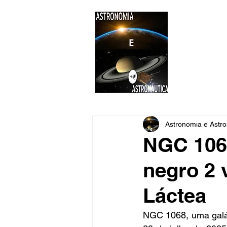
ASTR
Astronomi
Astronomia e Astro
NGC 1068
negro 2 
Láctea
NGC 1068, uma galáx