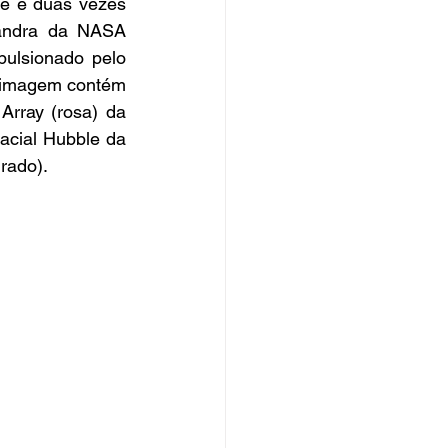
e é duas vezes 
andra da NASA 
lsionado pelo 
 imagem contém 
rray (rosa) da 
cial Hubble da 
rado).