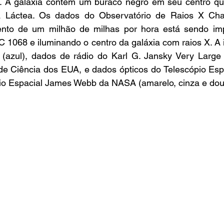
. A galáxia contém um buraco negro em seu centro qu
a Láctea. Os dados do Observatório de Raios X Ch
to de um milhão de milhas por hora está sendo impu
 1068 e iluminando o centro da galáxia com raios X. A
(azul), dados de rádio do Karl G. Jansky Very Large A
e Ciência dos EUA, e dados ópticos do Telescópio Espa
o Espacial James Webb da NASA (amarelo, cinza e dou