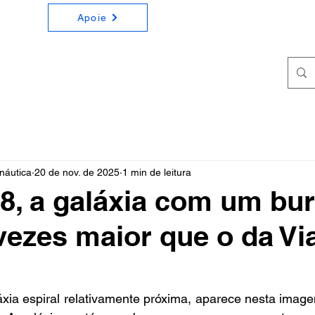
Apoie
ONOMIA E ASTRONÁUTICA
a e Astronáutica de forma simples e didática
náutica
20 de nov. de 2025
1 min de leitura
, a galáxia com um bu
vezes maior que o da Vi
ia espiral relativamente próxima, aparece nesta image