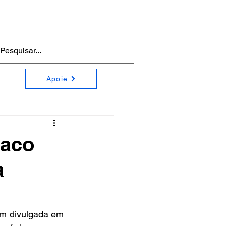
Apoie
raco
a
m divulgada em 