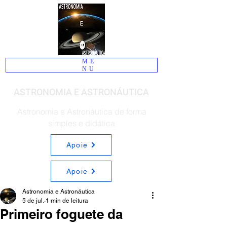
ME
NU
ASTRONOMIA E ASTRONÁUTICA
Astronomia e Astronáutica de forma
simples e didática
Apoie
Apoie
Astronomia e Astronáutica
5 de jul.
1 min de leitura
Primeiro foguete da