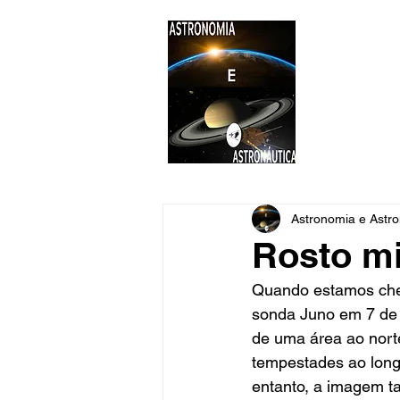
ASTR
Astronomi
Astronomia e Astro
Rosto mi
Quando estamos cheg
sonda Juno em 7 de 
de uma área ao nort
tempestades ao longo
entanto, a imagem t