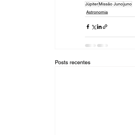
Júpiter
Missão Juno
juno
Astronomia
Posts recentes