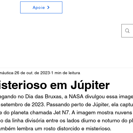
Apoie
ONOMIA E ASTRONÁUTICA
a e Astronáutica de forma simples e didática
náutica
26 de out. de 2023
1 min de leitura
sterioso em Júpiter
ando no Dia das Bruxas, a NASA divulgou essa imagem
setembro de 2023. Passando perto de Júpiter, ela captu
e do planeta chamada Jet N7. A imagem mostra nuvens 
 da linha divisória entre os lados diurno e noturno do p
ambém lembra um rosto distorcido e misterioso.