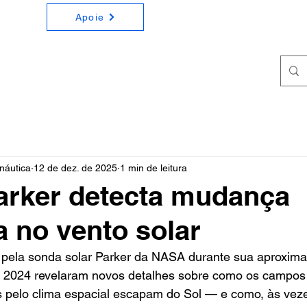
Apoie
ONOMIA E ASTRONÁUTICA
a e Astronáutica de forma simples e didática
náutica
12 de dez. de 2025
1 min de leitura
arker detecta mudança
a no vento solar
pela sonda solar Parker da NASA durante sua aproxima
 2024 revelaram novos detalhes sobre como os campos
 ​​pelo clima espacial escapam do Sol — e como, às veze