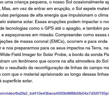
o uma criança pequena, o nosso Sol ocasionalmente ap
. Mas, em vez de entrar em erupção, o Sol expele materi
ulas perigosas de alta energia que impulsionam o clima 
lo sistema solar. Essas erupções podem impactar o nos
 de tecnologias como o GPS até o apagão, e também po
as e espaçonaves em missão. Compreender como essas 
jeções de massa coronal (EMCs), ocorrem e para onde s
r e nos prepararmos para os seus impactos na Terra, n
ide-Field Imager for Solar Probe, a bordo da sonda Pa
tram um fenômeno que ocorre na alta atmosfera do So
 são o resultado da reconfiguração de linhas do campo m
 com que o material aprisionado ao longo dessas linhas 
 superfície solar.
ic.com/video/6a2fa2_bd410e43beca4500b9888d3b04a7d32f/720p/