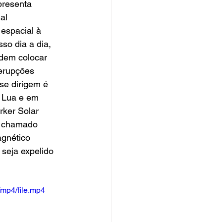
resenta 
al 
espacial à 
so dia a dia, 
dem colocar 
erupções 
e dirigem é 
a Lua e em 
rker Solar 
l chamado 
agnético 
seja expelido 
mp4/file.mp4