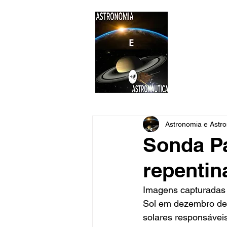
ASTR
Astronomi
Astronomia e Astro
Sonda P
repentin
Imagens capturadas 
Sol em dezembro de
solares responsáveis