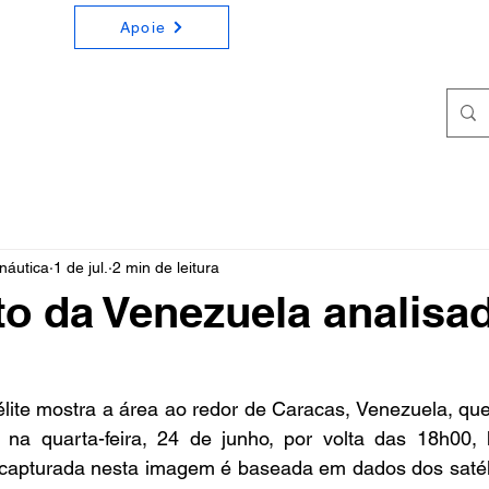
Apoie
ONOMIA E ASTRONÁUTICA
a e Astronáutica de forma simples e didática
náutica
1 de jul.
2 min de leitura
o da Venezuela analisa
ite mostra a área ao redor de Caracas, Venezuela, que f
na quarta-feira, 24 de junho, por volta das 18h00, ho
capturada nesta imagem é baseada em dados dos satéli