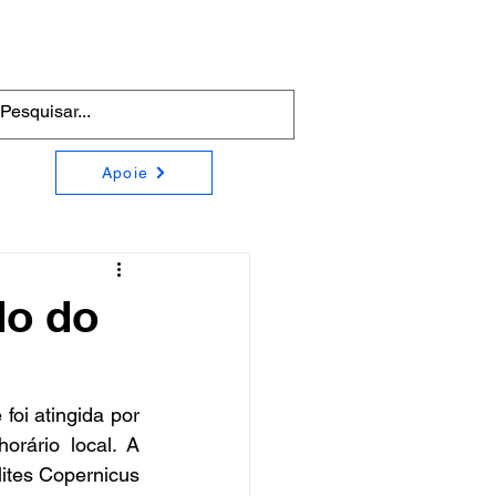
Apoie
do do
oi atingida por 
rário local. A 
tes Copernicus 