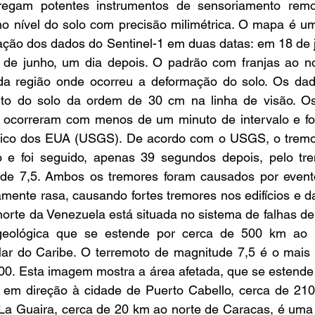
rregam potentes instrumentos de sensoriamento remo
no nível do solo com precisão milimétrica. O mapa é um
ção dos dados do Sentinel-1 em duas datas: em 18 de j
 de junho, um dia depois. O padrão com franjas ao n
a região onde ocorreu a deformação do solo. Os dado
to do solo da ordem de 30 cm na linha de visão. Os
 ocorreram com menos de um minuto de intervalo e fo
gico dos EUA (USGS). De acordo com o USGS, o tremo
o e foi seguido, apenas 39 segundos depois, pelo tr
ude 7,5. Ambos os tremores foram causados por event
amente rasa, causando fortes tremores nos edifícios e d
 norte da Venezuela está situada no sistema de falhas de
geológica que se estende por cerca de 500 km ao l
r do Caribe. O terremoto de magnitude 7,5 é o mais for
0. Esta imagem mostra a área afetada, que se estende 
 em direção à cidade de Puerto Cabello, cerca de 210
e La Guaira, cerca de 20 km ao norte de Caracas, é uma