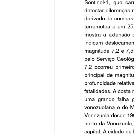
Sentinel-1, que ca
detectar diferenças 
derivado da compara
terremotos e em 25
mostra a extensão d
indicam deslocamen
magnitude 7,2 e 7,5
pelo Serviço Geoló
7,2 ocorreu primeir
principal de magnit
profundidade relativ
fatalidades. A costa
uma grande falha 
venezuelana e do Ma
Venezuela desde 190
norte da Venezuela,
capital. A cidade d