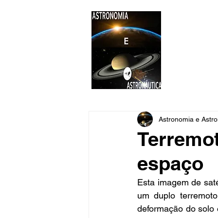
ASTR
Astronomi
Astronomia e Astro
Terremot
espaço
Esta imagem de satél
um duplo terremoto 
deformação do solo 