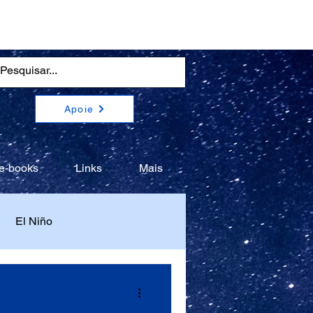
Apoie
e-books
Links
Mais
El Niño