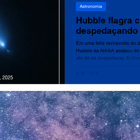
Astronomia
Hubble flagra 
despedaçando
Em uma feliz reviravolta do 
Hubble da NASA acabou de 
ato de se despedaçar. A cha
Hubble assistia é extraordin
conclusões foram publicadas 
Icarus. O cometa K1, cujo n
(ATLAS) — não confundir com
3I/ATLAS — não foi o alvo or
"Às vezes, a melhor ciência 