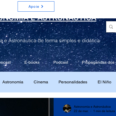
Apoie
ONOMIA E ASTRONÁUTICA
a e Astronáutica de forma simples e didática
eocast
E-books
Podcast
Propagandas dos 
Astronomia
Cinema
Personalidades
El Niño
Astronomia e Astronáutica
22 de mar.
1 min de leitura