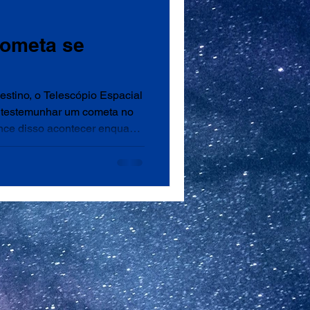
cometa se
destino, o Telescópio Espacial
testemunhar um cometa no
nce disso acontecer enquanto
ariamente minúscula. As
na quarta-feira na revista
ome completo é C/2025 K1
 o cometa interestelar
iginal do estudo do Hubble.
acontece por acaso", d