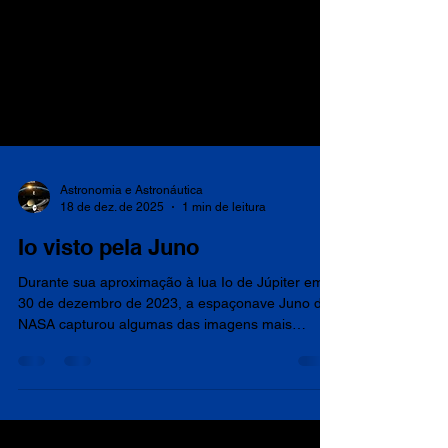
Astronomia e Astronáutica
18 de dez. de 2025
1 min de leitura
Io visto pela Juno
Durante sua aproximação à lua Io de Júpiter em
30 de dezembro de 2023, a espaçonave Juno da
NASA capturou algumas das imagens mais
detalhadas já vistas da superfície vulcânica de Io.
Nesta imagem, tirada pelo instrumento JunoCam
a cerca de 1.500 quilômetros acima da lua, o lado