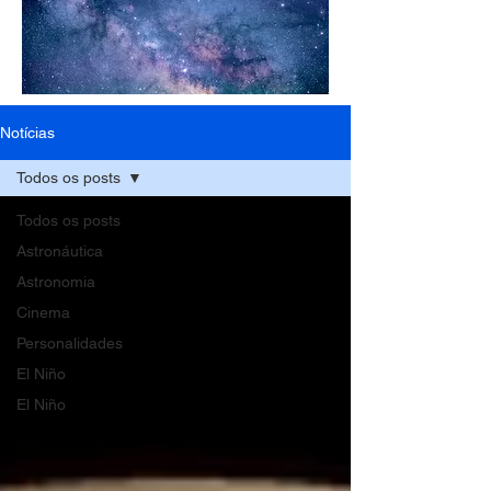
Notícias
Todos os posts
Todos os posts
Astronáutica
Astronomia
Cinema
Personalidades
El Niño
El Niño