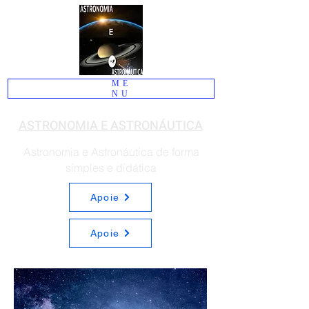
ME
NU
ASTRONOMIA E ASTRONÁUTICA
Astronomia e Astronáutica de forma
simples e didática
Apoie
Apoie