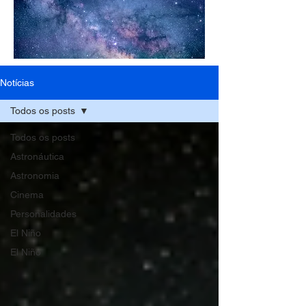
Notícias
Todos os posts
Todos os posts
Astronáutica
Astronomia
Cinema
Personalidades
El Niño
El Niño