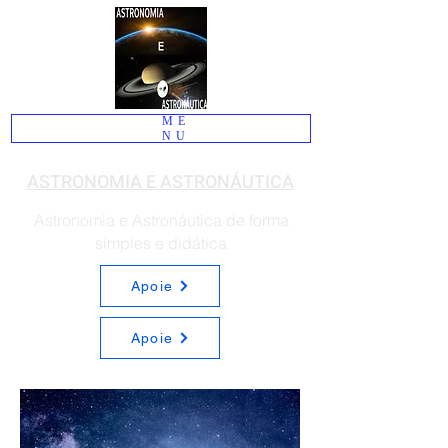
ME
NU
ASTRONOMIA E ASTRONÁUTICA
Astronomia e Astronáutica de forma
simples e didática
Apoie
Apoie