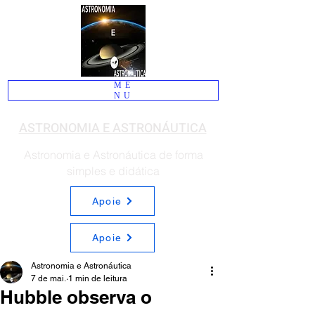
ME
NU
ASTRONOMIA E ASTRONÁUTICA
Astronomia e Astronáutica de forma
simples e didática
Apoie
Apoie
Astronomia e Astronáutica
7 de mai.
1 min de leitura
Hubble observa o