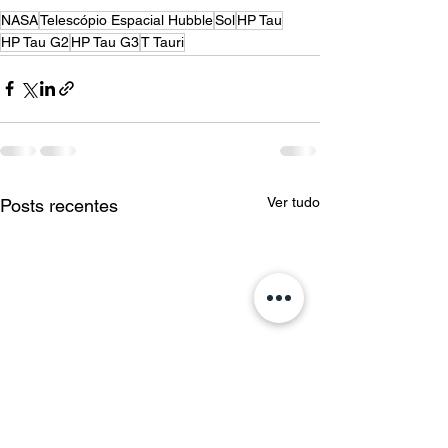
NASA
Telescópio Espacial Hubble
Sol
HP Tau
HP Tau G2
HP Tau G3
T Tauri
Ver tudo
Posts recentes