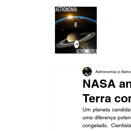
ASTR
Astronomi
Astronomia e Astro
NASA anu
Terra co
Um planeta candida
uma diferença poten
congelado. Cientis