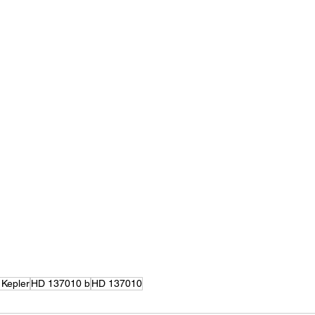
 Kepler
HD 137010 b
HD 137010