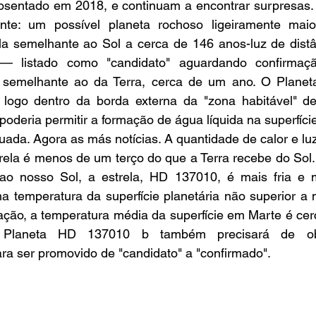
sentado em 2018, e continuam a encontrar surpresas. 
nte: um possível planeta rochoso ligeiramente maio
la semelhante ao Sol a cerca de 146 anos-luz de distân
 — listado como "candidato" aguardando confirmaçã
 semelhante ao da Terra, cerca de um ano. O Planet
ogo dentro da borda externa da "zona habitável" de 
 poderia permitir a formação de água líquida na superfíci
da. Agora as más notícias. A quantidade de calor e luz 
rela é menos de um terço do que a Terra recebe do Sol.
ao nosso Sol, a estrela, HD 137010, é mais fria e ma
ma temperatura da superfície planetária não superior a
ção, a temperatura média da superfície em Marte é cer
 Planeta HD 137010 b também precisará de ob
 ser promovido de "candidato" a "confirmado".