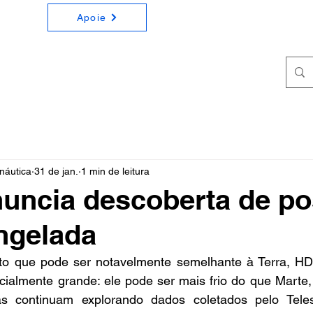
Apoie
ONOMIA E ASTRONÁUTICA
a e Astronáutica de forma simples e didática
náutica
31 de jan.
1 min de leitura
ncia descoberta de po
ngelada
to que pode ser notavelmente semelhante à Terra, HD
cialmente grande: ele pode ser mais frio do que Marte,
tas continuam explorando dados coletados pelo Teles