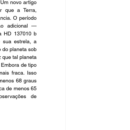
Um novo artigo 
r que a Terra, 
cia. O período 
o adicional — 
a HD 137010 b 
sua estrela, a 
e do planeta sob 
que tal planeta 
 Embora de tipo 
is fraca. Isso 
 menos 68 graus 
ca de menos 65 
servações de 