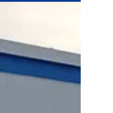
espacial, em meio à crescente disputa geopolítica.
"Estamos em uma corrida crucial. Isso não é
como nos anos 60. O sucesso ou o fracasso
serão medidos em meses, não em anos". Ele
advertiu que, se o país continuar atuando como
nas últimas décadas, corre o risco de