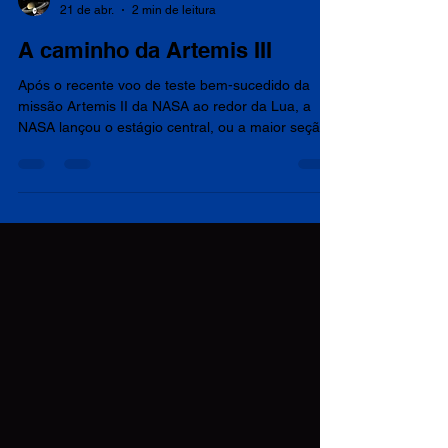
Astronomia e Astronáutica
21 de abr.
2 min de leitura
A caminho da Artemis III
Após o recente voo de teste bem-sucedido da
missão Artemis II da NASA ao redor da Lua, a
NASA lançou o estágio central, ou a maior seção,
do foguete SLS (Space Launch System) da
agência que lançará a missão tripulada Artemis III
em 2027. O estágio partiu da Michoud Assembly
Facility da agência em Nova Orleans na segunda-
feira para ser enviado ao Centro Espacial
Kennedy da NASA, na Flórida, marcando um
avanço importante no caminho para a primeira
missão tripulada de pouso luna