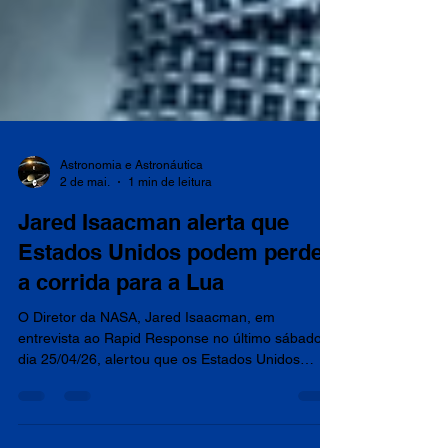
Astronomia e Astronáutica
2 de mai.
1 min de leitura
Jared Isaacman alerta que
Estados Unidos podem perder
a corrida para a Lua
O Diretor da NASA, Jared Isaacman, em
entrevista ao Rapid Response no último sábado,
dia 25/04/26, alertou que os Estados Unidos
podem perder a corrida lunar para a China caso
não promovam mudanças em sua estratégia