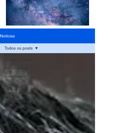
Notícias
Todos os posts
Todos os posts
Astronáutica
Astronomia
Cinema
Personalidades
El Niño
El Niño