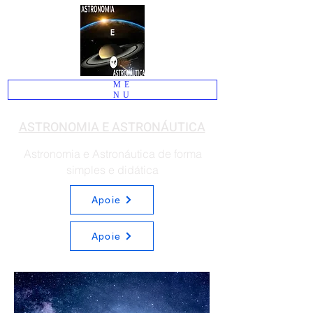
ME
NU
ASTRONOMIA E ASTRONÁUTICA
Astronomia e Astronáutica de forma
simples e didática
Apoie
Apoie