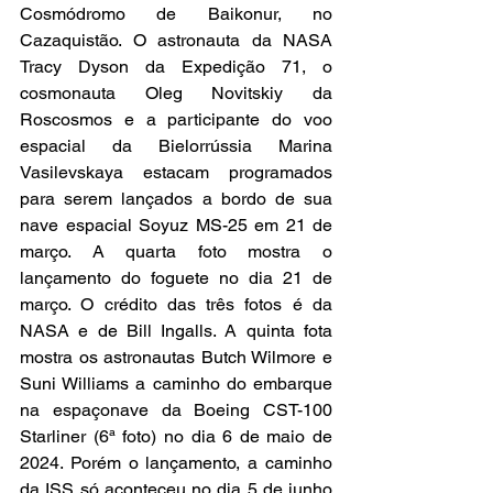
Cosmódromo de Baikonur, no 
Cazaquistão. O astronauta da NASA 
Tracy Dyson da Expedição 71, o 
cosmonauta Oleg Novitskiy da 
Roscosmos e a participante do voo 
espacial da Bielorrússia Marina 
Vasilevskaya estacam programados 
para serem lançados a bordo de sua 
nave espacial Soyuz MS-25 em 21 de 
março. A quarta foto mostra o 
lançamento do foguete no dia 21 de 
março. O crédito das três fotos é da 
NASA e de Bill Ingalls. A quinta fota 
mostra os astronautas Butch Wilmore e 
Suni Williams a caminho do embarque 
na espaçonave da Boeing CST-100 
Starliner (6ª foto) no dia 6 de maio de 
2024. Porém o lançamento, a caminho 
da ISS só aconteceu no dia 5 de junho 